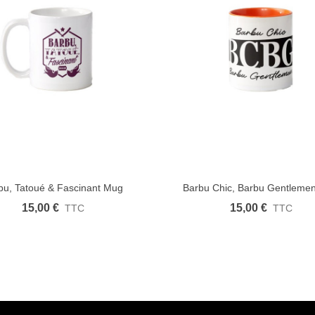
bu, Tatoué & Fascinant Mug
Barbu Chic, Barbu Gentleme
icher plus
Aimer
Afficher plus
Ai
15,00 €
15,00 €
TTC
TTC