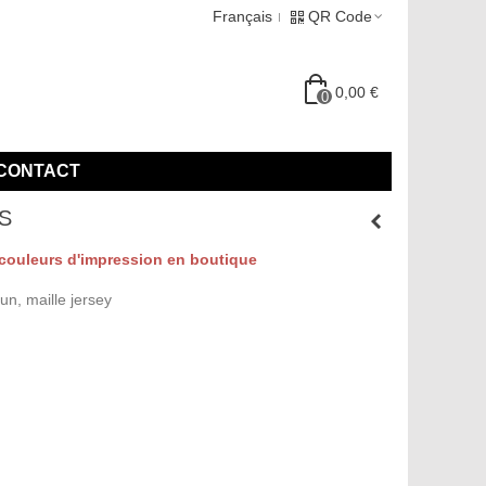
Français
QR Code
0,00 €
0
CONTACT
S
couleurs d'impression en boutique
un, maille jersey