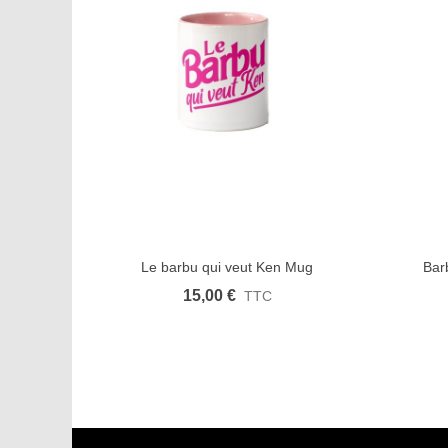
Le barbu qui veut Ken Mug
Bar
Afficher plus
Aimer
Aff
15,00 €
TTC