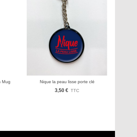
n Mug
Nique la peau lisse porte clé
Barbu, 
mer
Afficher plus
Aimer
Affic
3,50 €
TTC