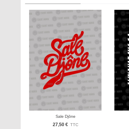
Sale Djône
Afficher plus
Aimer
Aff
27,50 €
TTC