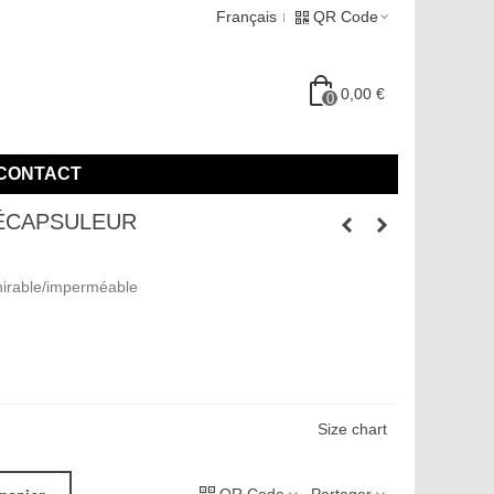
Français
QR Code
0,00 €
0
CONTACT
DÉCAPSULEUR
hirable/imperméable
Size chart