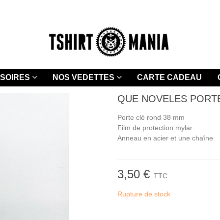
SOIRES
NOS VEDETTES
CARTE CADEAU
QUE NOVELES PORT
Porte clé rond 38 mm
Film de protection mylar
Anneau en acier et une chaîne
3,50 €
TTC
Rupture de stock