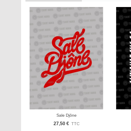
Sale Djône
Afficher plus
Aimer
Aff
27,50 €
TTC