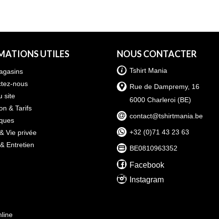
MATIONS UTILES
NOUS CONTACTER
Tshirt Mania
agasins
tez-nous
Rue de Dampremy, 16
u site
6000 Charleroi (BE)
on & Tarifs
contact@tshirtmania.be
iques
+32 (0)71 43 23 63
& Vie privée
 & Entretien
BE0810963352
Facebook
Instagram
nline