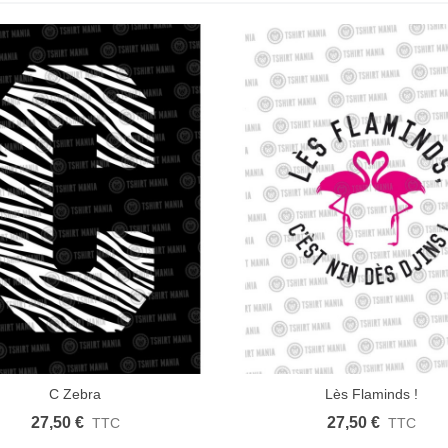
C Zebra
Lès Flaminds !
icher plus
Aimer
Afficher plus
Ai
27,50 €
27,50 €
TTC
TTC