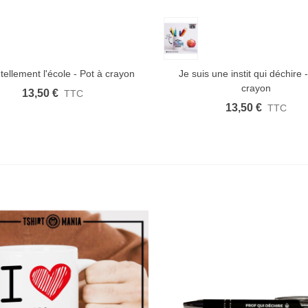
 rapide
Afficher plus
Aimer
Aperçu rapide
Afficher plus
tellement l'école - Pot à crayon
Je suis une instit qui déchire 
crayon
13,50 €
TTC
13,50 €
TTC