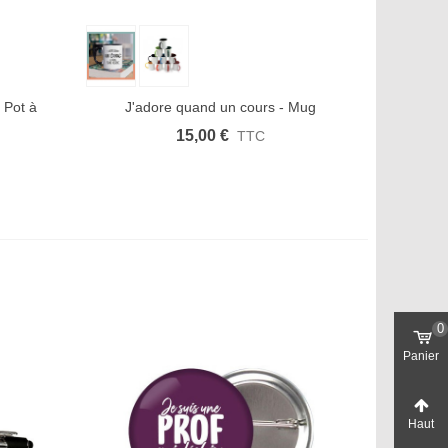
Aimer
Aperçu rapide
Afficher plus
Aimer
- Pot à
J'adore quand un cours - Mug
15,00 €
TTC
0
Panier
Haut