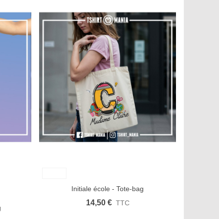
Aimer
Aperçu rapide
Afficher plus
Aimer
Initiale école - Tote-bag
14,50 €
TTC
g